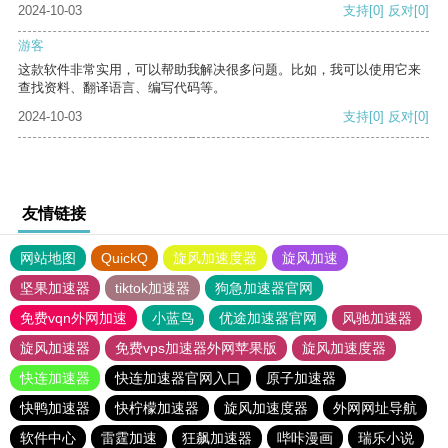
2024-10-03
支持
[0]
反对
[0]
游客
这款软件非常实用，可以帮助我解决很多问题。比如，我可以使用它来
查找资料、翻译语言、编写代码等。
2024-10-03
支持
[0]
反对
[0]
友情链接
网站地图
QuickQ
旋风加速度器
旋风加速
坚果加速器
tiktok加速器
狗急加速器官网
免费vqn外网加速
小蓝鸟
优途加速器官网
风驰加速器
旋风加速器
免费vps加速器外网苹果版
旋风加速度器
快连加速器
快连加速器官网入口
原子加速器
快鸭加速器
快柠檬加速器
旋风加速度器
外网网址导航
软件中心
雷霆加速
狂飙加速器
哔咔漫画
瑞乐小说