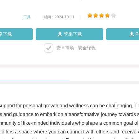
工具
|
时间：2024-10-11
|
卓下载
苹果下载
安卓市场，安全绿色
nd support for personal growth and wellness can be challenging
ols and guidance to embark on a transformative journey towards
ommunity of like-minded individuals who share a common goal of
o offers a space where you can connect with others and receive v