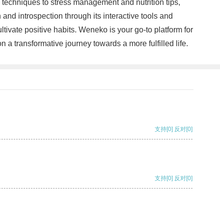
techniques to stress management and nutrition tips,
d introspection through its interactive tools and
ivate positive habits. Weneko is your go-to platform for
a transformative journey towards a more fulfilled life.
支持
[0]
反对
[0]
支持
[0]
反对
[0]