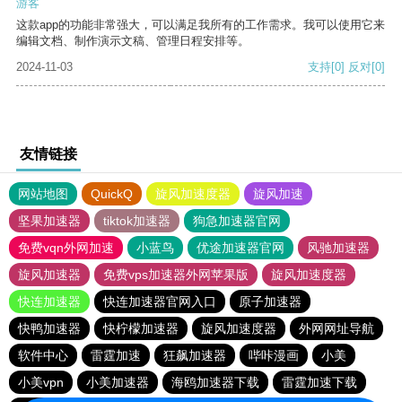
游客
这款app的功能非常强大，可以满足我所有的工作需求。我可以使用它来
编辑文档、制作演示文稿、管理日程安排等。
2024-11-03
支持
[0]
反对
[0]
友情链接
网站地图
QuickQ
旋风加速度器
旋风加速
坚果加速器
tiktok加速器
狗急加速器官网
免费vqn外网加速
小蓝鸟
优途加速器官网
风驰加速器
旋风加速器
免费vps加速器外网苹果版
旋风加速度器
快连加速器
快连加速器官网入口
原子加速器
快鸭加速器
快柠檬加速器
旋风加速度器
外网网址导航
软件中心
雷霆加速
狂飙加速器
哔咔漫画
小美
小美vpn
小美加速器
海鸥加速器下载
雷霆加速下载