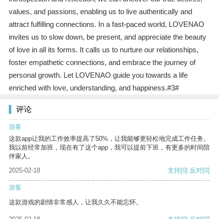
values, and passions, enabling us to live authentically and
attract fulfilling connections. In a fast-paced world, LOVENAO
invites us to slow down, be present, and appreciate the beauty
of love in all its forms. It calls us to nurture our relationships,
foster empathetic connections, and embrace the journey of
personal growth. Let LOVENAO guide you towards a life
enriched with love, understanding, and happiness.#3#
评论
游客
这款app让我的工作效率提高了50%，让我能够更轻松地完成工作任务。
我以前经常加班，现在有了这个app，我可以提前下班，有更多的时间陪
伴家人。
2025-02-18
支持
[0]
反对
[0]
游客
这款游戏的剧情非常感人，让我久久不能忘怀。